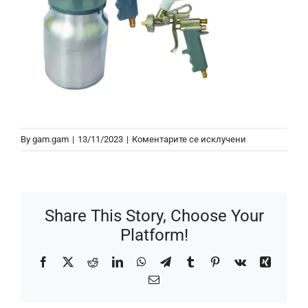
на
By
gam.gam
|
13/11/2023
|
Коментарите се исклучени
Пиштол
за
Лепак
GM135
Share This Story, Choose Your
Platform!
Facebook
X
Reddit
LinkedIn
WhatsApp
Telegram
Tumblr
Pinterest
Vk
Xing
Email