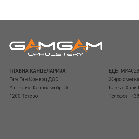
ГЛАВНА КАНЦЕЛАРИЈА
ЕДБ: МК402
Гам Гам Комерц ДОО
Жиро сметка
Ул. Борче Кочовски бр. 36
Банка: Халк
1200 Тетово
Телефон: +38