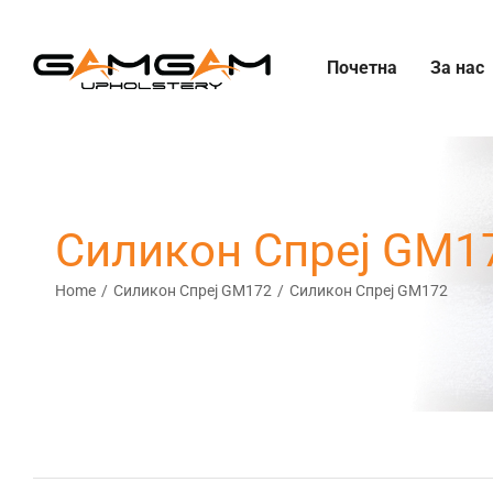
Skip
to
Почетна
За нас
content
Силикон Спреј GM1
Home
Силикон Спреј GM172
Силикон Спреј GM172