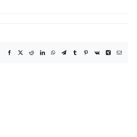
Facebook
X
Reddit
LinkedIn
WhatsApp
Telegram
Tumblr
Pinterest
Vk
Xing
Email