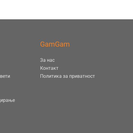
GamGam
За нас
Контакт
евети
Политика за приватност
цирање