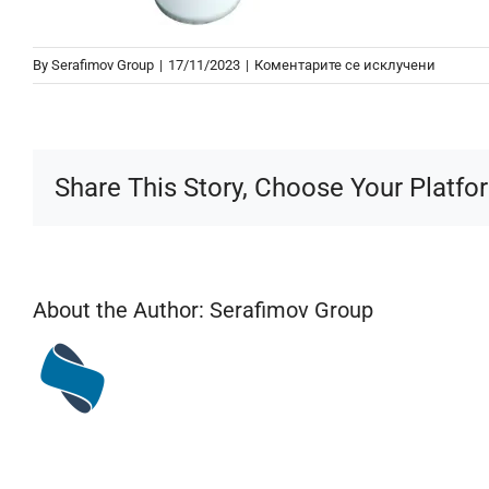
на
By
Serafimov Group
|
17/11/2023
|
Коментарите се исклучени
Силико
Спреј
GM172
Share This Story, Choose Your Platfo
About the Author:
Serafimov Group