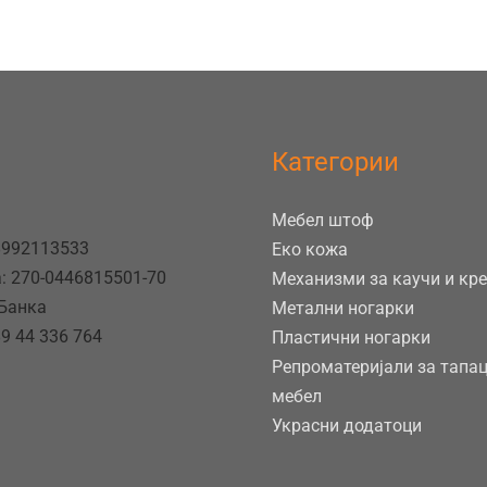
Категории
Мебел штоф
8992113533
Еко кожа
: 270-0446815501-70
Механизми за каучи и кр
 Банка
Метални ногарки
9 44 336 764
Пластични ногарки
Репроматеријали за тапа
мебел
Украсни додатоци