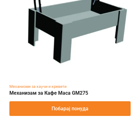
Механизми за каучи и кревети
Механизам за Кафе Маса GM275
Побарај понуда