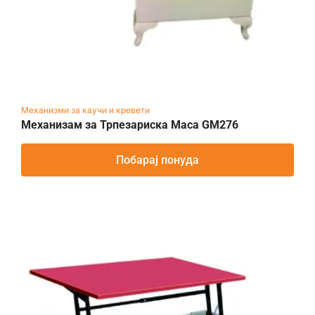
Механизми за каучи и кревети
Механизам за Трпезариска Маса GM276
Побарај понуда