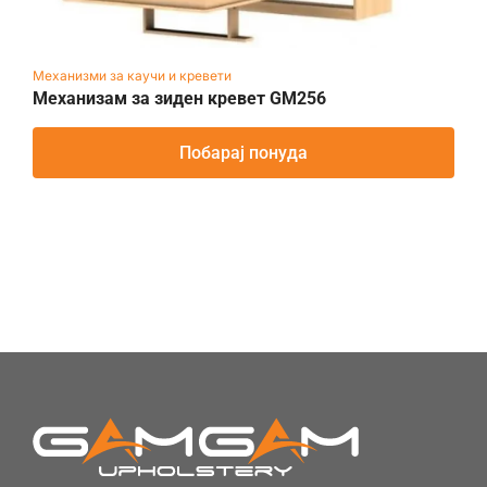
Механизми за каучи и кревети
Механизам за зиден кревет GM256
Побарај понуда