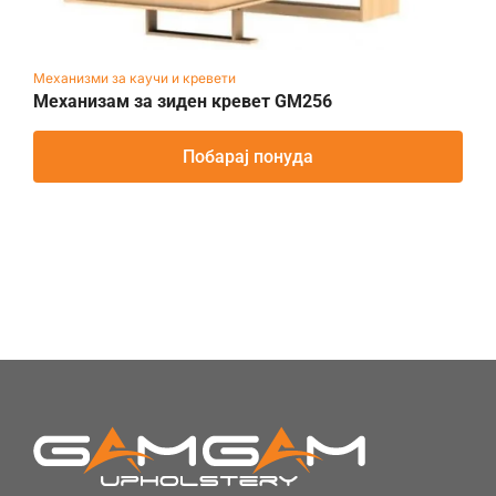
Механизми за каучи и кревети
Механизам за зиден кревет GM256
Побарај понуда