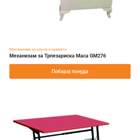
Механизми за каучи и кревети
Механизам за Трпезариска Маса GM276
Побарај понуда