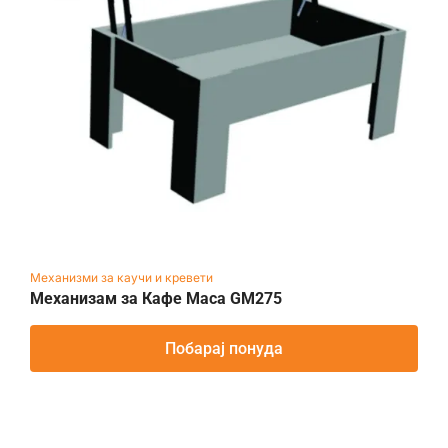
Механизми за каучи и кревети
Механизам за Кафе Маса GM275
Побарај понуда