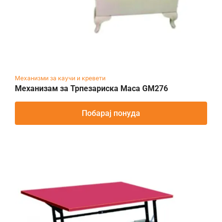
Механизми за каучи и кревети
Механизам за Трпезариска Маса GM276
Побарај понуда