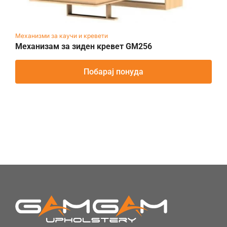
Механизми за каучи и кревети
Механизам за зиден кревет GM256
Побарај понуда