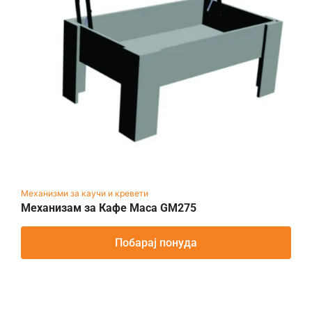
Механизми за каучи и кревети
Механизам за Кафе Маса GM275
Побарај понуда