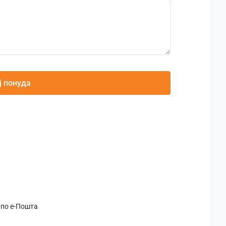
ј понуда
 по е-Пошта