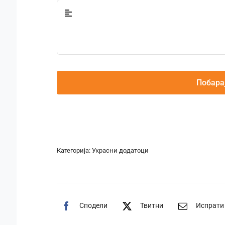
Побара
Категорија:
Украсни додатоци
Сподели
Твитни
Испрати