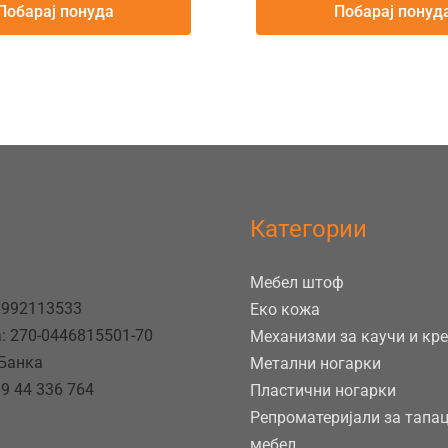
Побарај понуда
Побарај понуд
Категории
Мебел штоф
8992113533
Еко кожа
: 270-0446815501-70
Механизми за каучи и кр
 Банка
Метални ногарки
9 44 336 764
Пластични ногарки
Репроматеријали за тапа
мебел