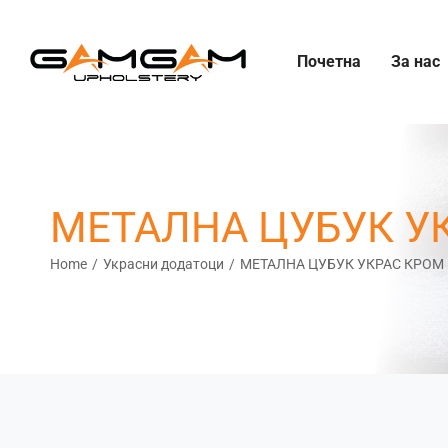
Skip
to
Почетна
За нас
content
МЕТАЛНА ЦУБУК У
Home
Украсни додатоци
МЕТАЛНА ЦУБУК УКРАС КРОМ