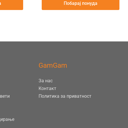
а
Побарај понуда
GamGam
За нас
Контакт
евети
Политика за приватност
цирање