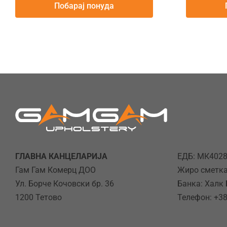
Побарај понуда
ГЛАВНА КАНЦЕЛАРИЈА
ЕДБ: МК402
Гам Гам Комерц ДОО
Жиро сметка
Ул. Борче Кочовски бр. 36
Банка: Халк
1200 Тетово
Телефон: +38