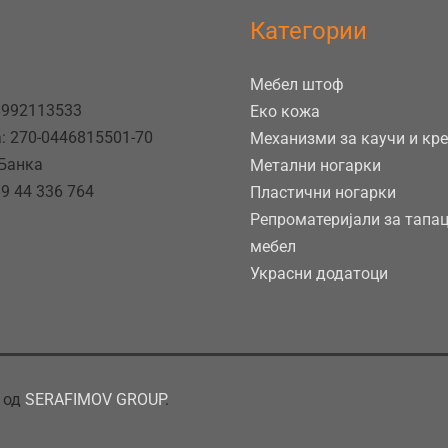
Категории
Мебел штоф
8992113533
Еко кожа
: 270-0446815501-70
Механизми за каучи и кр
 Банка
Метални ногарки
9 44 336 764
Пластични ногарки
Репроматеријали за тапа
мебел
Украсни додатоци
 од
SERAFIMOV GROUP
.