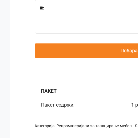
Побара
ПАКЕТ
Пакет содржи:
1 
Категорија:
Репроматеријали за тапацирање мебел
S