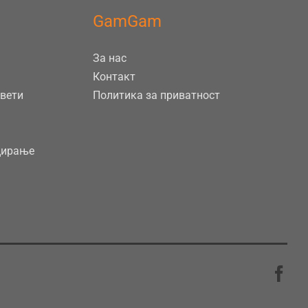
GamGam
За нас
Контакт
евети
Политика за приватност
цирање