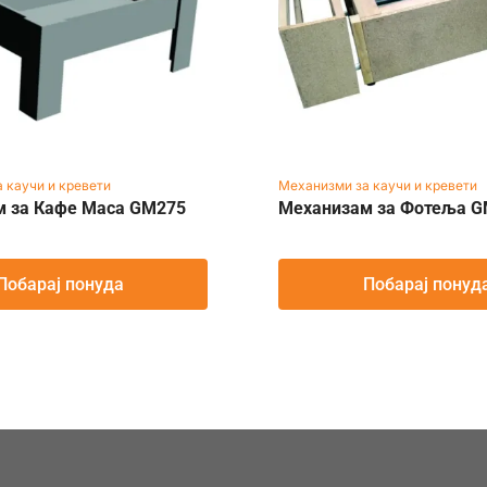
 каучи и кревети
Механизми за каучи и кревети
м за Кафе Маса GM275
Механизам за Фотеља 
Побарај понуда
Побарај понуд