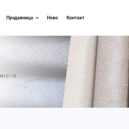
Продавница
Ново
Контакт
GM127-70