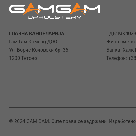
ГЛАВНА КАНЦЕЛАРИЈА
ЕДБ: МК402
Гам Гам Комерц ДОО
Жиро сметка
Ул. Борче Кочовски бр. 36
Банка: Халк
1200 Тетово
Телефон: +38
© 2024 GAM GAM. Сите права се задржани. Изработено