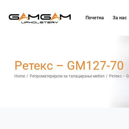
Skip
to
Почетна
За нас
content
Ретекс – GM127-70
Home
Репроматеријали за тапацирање мебел
Ретекс – 