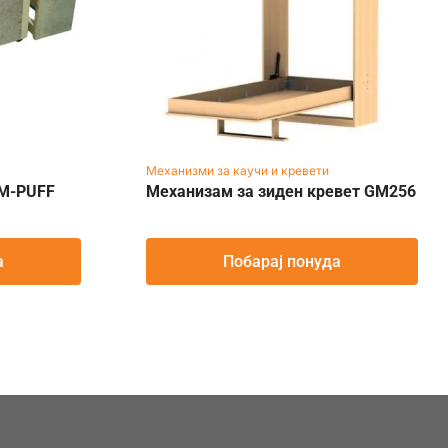
Механизми за каучи и кревети
GM-PUFF
Механизам за зиден кревет GM256
а
Побарај понуда