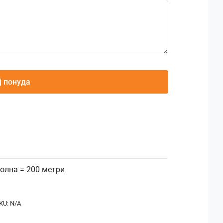
ј понуда
ролна = 200 метри
KU:
N/A