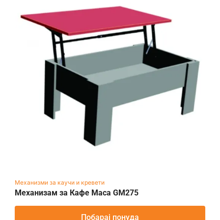
Механизми за каучи и кревети
Механизам за Кафе Маса GM275
Побарај понуда