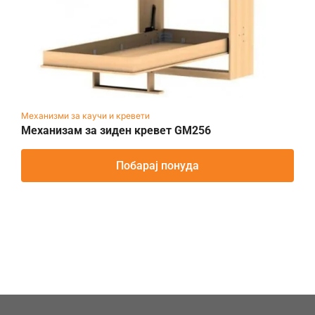
Механизми за каучи и кревети
Механизам за зиден кревет GM256
Побарај понуда