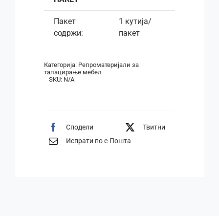
Пакет
1 кутија/
содржи:
пакет
Категорија:
Репроматеријали за
тапацирање мебел
SKU:
N/A
Сподели
Твитни
Испрати по е-Пошта