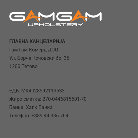
ГЛАВНА КАНЦЕЛАРИЈА
Гам Гам Комерц ДОО
Ул. Борче Кочовски бр. 36
1200 Тетово
ЕДБ: МК4028992113533
Жиро сметка: 270-0446815501-70
Банка: Халк Банка
Телефон: +389 44 336 764