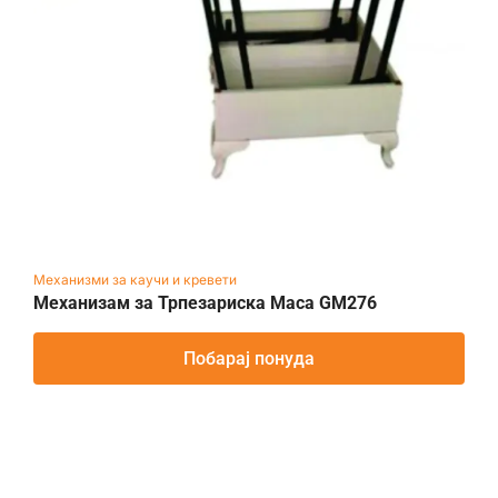
Механизми за каучи и кревети
Механизам за Трпезариска Маса GM276
Побарај понуда