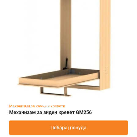
Механизми за каучи и кревети
Механизам за зиден кревет GM256
Побарај понуда