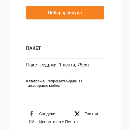
Побарај понуда
ПАКЕТ
Пакет содржи: 1 лента, 75cm
Категорија:
Репроматеријали за
тапацирање мебел
Сподели
Твитни
Испрати по е-Пошта