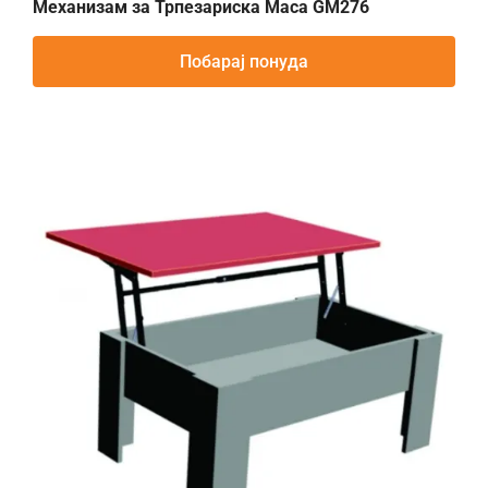
Механизам за Трпезариска Маса GM276
Побарај понуда