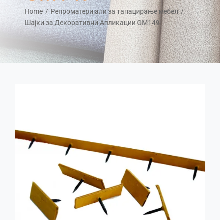
Home
Репроматеријали за тапацирање мебел
Шајки за Декоративни Апликации GM149