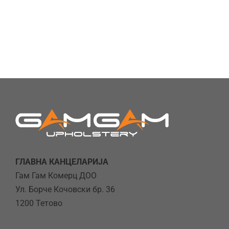
ГЛАВНА КАНЦЕЛАРИЈА
Гам Гам Комерц ДОО
Ул. Борче Кочовски бр. 36
1200 Тетово