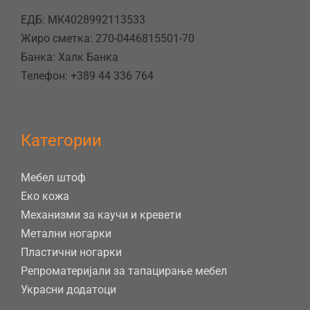
ЕДБ: МК4028992113533
Жиро сметка: 270-0446815501-70
Банка: Халк Банка
Телефон: +389 44 336 764
Категории
Мебел штоф
Еко кожа
Механизми за каучи и кревети
Метални ногарки
Пластични ногарки
Репроматеријали за тапацирање мебел
Украсни додатоци