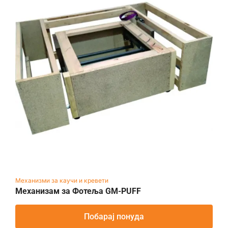
Механизми за каучи и кревети
Механизам за Фотеља GM-PUFF
Побарај понуда