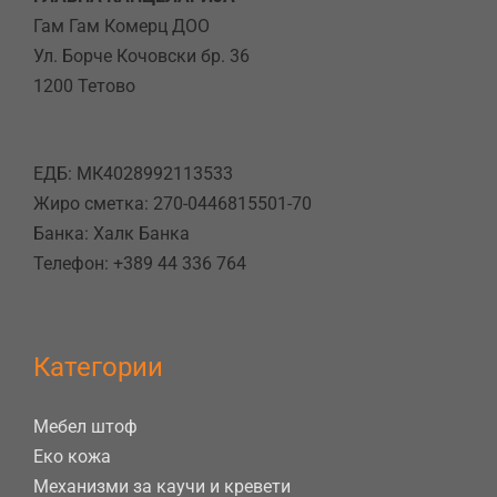
Гам Гам Комерц ДОО
Ул. Борче Кочовски бр. 36
1200 Тетово
ЕДБ: МК4028992113533
Жиро сметка: 270-0446815501-70
Банка: Халк Банка
Телефон: +389 44 336 764
Категории
Мебел штоф
Еко кожа
Механизми за каучи и кревети