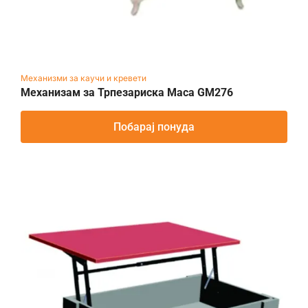
Механизми за каучи и кревети
Механизам за Трпезариска Маса GM276
Побарај понуда