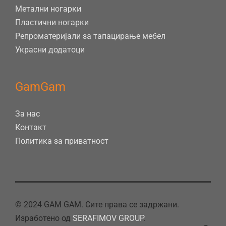
Метални ногарки
Пластични ногарки
Репроматеријали за тапацирање мебел
Украсни додатоци
GamGam
За нас
Контакт
Политика за приватност
© 2024 GAM GAM. Сите права се задржани.
Изработено од
SERAFIMOV GROUP
.