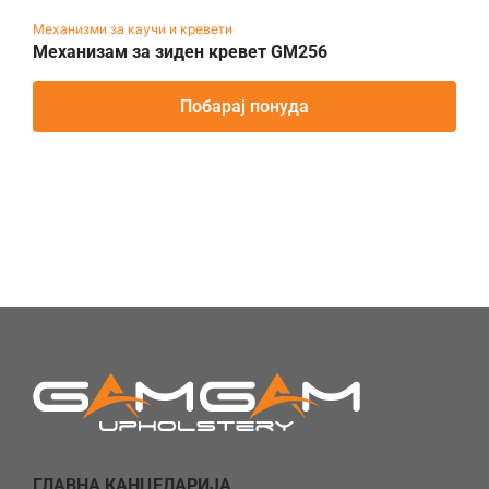
Механизми за каучи и кревети
Механизам за зиден кревет GM256
Побарај понуда
ГЛАВНА КАНЦЕЛАРИЈА